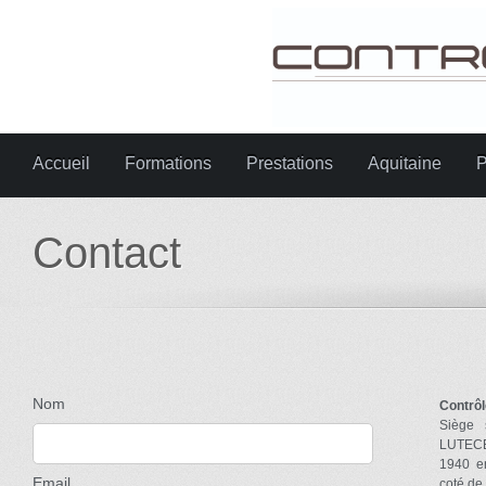
Accueil
Formations
Prestations
Aquitaine
P
Contact
Nom
Contrôl
Siège 
LUTECE
1940 en
Email
coté de