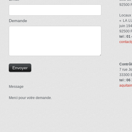
92500 
Locaux
Demande
« LA L
juin 19
92500 
tel : 01
contact
Contrôl
7 rue J
33300 
tel : 06
aquitai
Message
Merci pour votre demande.